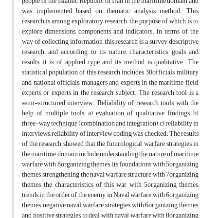
people of the Islamic Republic of Iran in the maritime domain and
was implemented based on thematic analysis method. This
research is among exploratory research, the purpose of which is to
explore dimensions, components and indicators. In terms of the
way of collecting information, this research is a survey descriptive
research, and according to its nature, characteristics, goals and
results, it is of applied type and its method is qualitative. The
statistical population of this research includes 30officials, military
and national officials, managers and experts in the maritime field,
experts or experts in the research subject. The research tool is a
semi-structured interview. Reliability of research tools with the
help of multiple tools; a) evaluation of qualitative findings, b)
three-way technique (combination and integration), c) reliability in
interviews, reliability of interview coding was checked. The results
of the research showed that the futurological warfare strategies in
the maritime domain include understanding the nature of maritime
warfare with 8organizing themes, its foundations with 5organizing
themes, strengthening the naval warfare structure with 7organizing
themes, the characteristics of this war with 5organizing themes,
trends in the order of the enemy in Naval warfare with 6organizing
themes, negative naval warfare strategies with 6organizing themes,
and positive strategies to deal with naval warfare with 8organizing