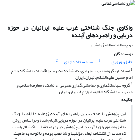
واکاوی جنگ‌ شناختی غرب علیه ایرانیان در حوزه
دریایی و راهبردهای آینده
نوع مقاله : مقاله پژوهشی
نویسندگان
2
1
خلیل نوروزی
سیدسجاد داودی
1
استادیار، گروه مدیریت جهادی، دانشکده مدیریت و اقتصاد، دانشگاه جامع
امام حسین علیه‌السّلام، تهران، ایران
2
گروه سیاستگذاری و خط مشی گذاری عمومی، دانشکده معارف اسلامی و
مدیریت، دانشگاه امام صادق(ع)، تهران، ایران
چکیده
این پژوهش با هدف تبیین راهبردهای آینده‌پژوهانه مقابله با جنگ
شناختی غرب علیه ایرانیان در حوزه دریایی انجام شده و بر اساس روش
تحلیل مضمون اجرا گردید. این پژوهش در زمره تحقیقات اکتشافی است
که هدف آن اکتشاف ابعاد، مؤلفه‏ها و شاخص‏ها بوده و با توجه‌ به ماهیت،
ویژگی‌ها، اهداف و نتایج حاصل از آن، از نوع کاربردی و روش انجام آن