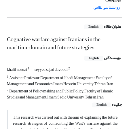
موضوعات
روانشناسی نظامی
عنوان مقاله
English
Cognative warfare against Iranians in the
maritime domain and future strategies
نویسندگان
English
1
2
khalil noruzi
seyyed sajad davoodi
1
Assistant Professor, Department of Jihadi Management, Faculty of
Management and Economics, Imam Hossein University, Tehran, Iran
2
Department of Policymaking and Public Policy, Faculty of Islamic
Studies and Management, Imam Sadiq University, Tehran, Iran
چکیده
English
This research was carried out with the aim of explaining the future
research strategies of confronting the West's warfare against the