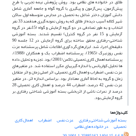
طلاق در خانواده های نظامی بود. روش پژوهش نیمه تجربی با طرح
پیش‌آزمون، پس‌آزمون و پیگیری با گروه گواه و جامعه آماری شامل
دانش آموزان دختر شاغل به تحصیل در مدارس متوسطه اول ساکن
شهر کلاله آسیب دیده از طلاق که به روش نمونه گیری هدفمند 33 نفر
انتخاب و به طور تصادفی در دو گروه آزمایش و گواه (15نفر در گروه
آزمایش و 15 نفر در گروه کنترل) تقسیم ‌شدند. بسته آموزشی
شناختی-رفتاری محقق ساخته برای گروه آزمایش در 12 جلسه 90
دقیقه‌ای اجراء شد. ابزارهای گردآوری اطلاعات شامل پرسشنامه عزت
نفس روزنبرگ (1965)، پرسشنامه اضطراب بک و همکاران (1988)،
پرسشنامه اهمال کاری تحصیلی تاکمن (2001) بود. تجزیه و تحلیل داده
ها تحلیل کواریانس با اندازه گیریهای مکرر استفاده شد. در متغیرهای
عزت نفس، اضطراب و اهمال کاری تحصیلی، اثر اصلی زمان و اثر متقابل
زمان و گروه به لحاظ آماری معنادار بود. براساس اندازه اثر، در متغیر
عزت نفس 42 درصد، اضطراب 44 درصد و اهمال کاری تحصیلی 28
درصد از نمرات ناشی از اثربخشی بسته آموزشی شناختی رفتاری بر
گروه آزمایش بود.
کلیدواژه‌ها
بسته آموزشی شناختی رفتاری
عزت نفس
اضطراب
اهمال کاری
تحصیلی
در خانواده های نظامی
20.1001.1.25885162.1404.15.4.6.8