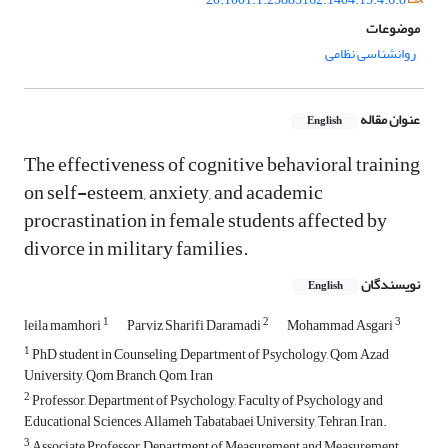
موضوعات
روانشناسی نظامی
عنوان مقاله
English
The effectiveness of cognitive behavioral training
on self-esteem, anxiety, and academic
procrastination in female students affected by
divorce in military families.
نویسندگان
English
1
2
3
leila mamhori
Parviz Sharifi Daramadi
Mohammad Asgari
1
PhD student in Counseling, Department of Psychology, Qom Azad
University, Qom Branch, Qom, Iran
2
Professor, Department of Psychology, Faculty of Psychology and
Educational Sciences, Allameh Tabatabaei University, Tehran, Iran.
3
Associate Professor, Department of Measurement and Measurement,