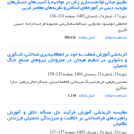
تطبیق مبانی توانمندسازی زنان در مواجهه یا آسیب‌های جنبش‌های
نوپدید دینی در آموزه‌های اسلامی و نظریه‌های معاصر غربی
دوره 17، شماره 2، تابستان 1405، صفحه
131-156
امامعلی خوشنود مادوانی، عبدالقاسم کریمی، محبوبه فرخنده زاده، حسین
اکبری
مشاهده مقاله
اصل مقاله
990.6 K
اثربخشی آموزش شفقت به خود بر انعطاف‌پذیری شناختی، تاب‌آوری
و دشواری در تنظیم هیجان در مجروحان نیروهای مسلح جنگ
تحمیلی
دوره 13، شماره 51، زمستان 1401، صفحه
135-159
محسن رفیعی، مریم شبرنگ مریدانی، فاطمه اسدی، عبدالرحمان پرهیز، سارا
شاکری
مشاهده مقاله
اصل مقاله
1.2 M
مقایسه اثربخشی آموزش فرآیند حل مسأله خلاق و آموزش
راهبردهای فراشناختی بر خلاقیت و سرزندگی تحصیلی فرزندان
نظامیان
دوره 15، شماره 3، زمستان 1403، صفحه
137-157