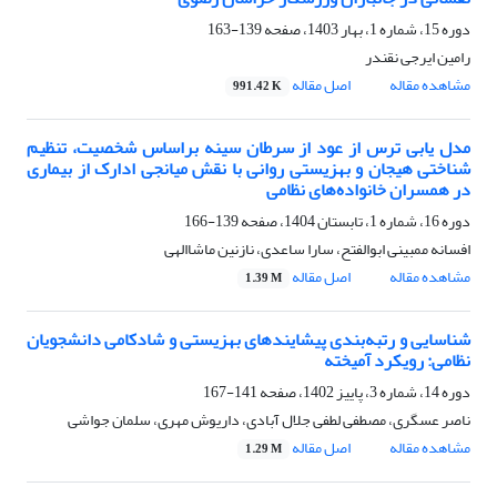
دوره 15، شماره 1، بهار 1403، صفحه
139-163
رامین ایرجی نقندر
مشاهده مقاله
اصل مقاله
991.42 K
مدل یابی ترس از عود از سرطان سینه براساس شخصیت، تنظیم
شناختی هیجان و بهزیستی روانی با نقش میانجی ادارک از بیماری
در همسران خانواده‌های نظامی
دوره 16، شماره 1، تابستان 1404، صفحه
139-166
افسانه ممبینی ابوالفتح، سارا ساعدی، نازنین ماشاالهی
مشاهده مقاله
اصل مقاله
1.39 M
شناسایی و رتبه‌بندی پیشایندهای بهزیستی و شادکامی دانشجویان
نظامی: رویکرد آمیخته
دوره 14، شماره 3، پاییز 1402، صفحه
141-167
ناصر عسگری، مصطفی لطفی جلال آبادی، داریوش مهری، سلمان جواشی
مشاهده مقاله
اصل مقاله
1.29 M