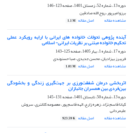
دوره 13، شماره 52، زمستان 1401، صفحه
123-146
برزو امیرپور، روح الله صادقین
مشاهده مقاله
اصل مقاله
1.1 M
آینده پژوهی تحولات خانواده های ایرانی با ارایه رویکرد عملی
تحکیم خانواده مبتنی بر نظریات ایرانی- اسلامی
دوره 17، شماره 1، بهار 1405، صفحه
125-143
فریبرز بهزادیان، محسن جدیدی، صبا حسنوندی
مشاهده مقاله
اصل مقاله
1.01 M
اثربخشی درمان شفقت‌ورزی بر جهت‌گیری زندگی و بخشودگی
بین‌فردی بین همسران جانبازان
دوره 13، شماره 50، تابستان 1401، صفحه
131-145
کیانا قاسم نژاد، زهره زارع، الهه قاسم پور، معصومه کلانتری، سروش
علیمردانی
مشاهده مقاله
اصل مقاله
923.59 K