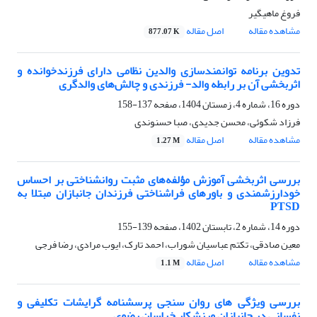
فروغ ماهیگیر
مشاهده مقاله
اصل مقاله
877.07 K
تدوین برنامه توانمندسازی والدین نظامی دارای فرزندخوانده و
اثربخشی آن بر رابطه والد- فرزندی و چالش‌های والدگری
دوره 16، شماره 4، زمستان 1404، صفحه
137-158
فرزاد شکوئی، محسن جدیدی، صبا حسنوندی
مشاهده مقاله
اصل مقاله
1.27 M
بررسی اثربخشی آموزش مؤلفه‌های مثبت روانشناختی بر احساس
خودارزشمندی و باورهای فراشناختی فرزندان جانبازان مبتلا به
PTSD
دوره 14، شماره 2، تابستان 1402، صفحه
139-155
معین صادقی، تکتم عباسیان شوراب، احمد تارک، ایوب مرادی، رضا فرجی
مشاهده مقاله
اصل مقاله
1.1 M
بررسی ویژگی های روان سنجی پرسشنامه گرایشات تکلیفی و
نفسانی در جانبازان ورزشکار خراسان رضوی