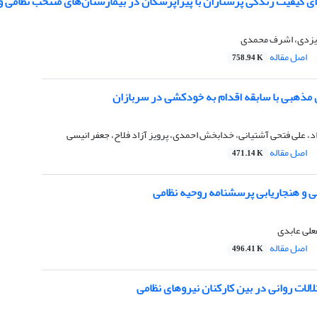
 کیفیت زندگی پرستاران با پیراپزشکان در بیمارستان‌های منتخب نظامی و 
 ایزدی، اشرف محمدی
اصل مقاله
758.94 K
 مذهبی با سابقه اقدام به خودکشی در سربازان
اد، علی فتحی آشتیانی، خدابخش احمدی، پرویز آزاد فلاح، جعفر انیسی
اصل مقاله
471.14 K
ی و هنجاریابی پرسشنامه روحیه نظامی
علی عابدی
اصل مقاله
496.41 K
الات روانی در بین کارکنان نیروهای نظامی