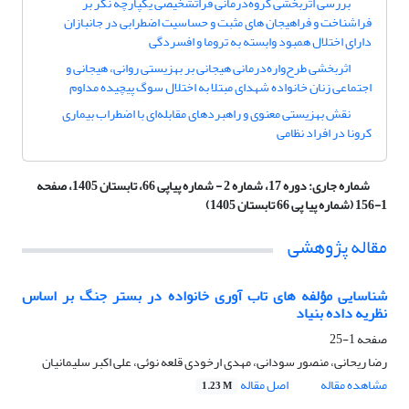
بررسی اثربخشی گروه‌درمانی فراتشخیصی یکپارچه نگر بر
فراشناخت و فراهیجان های مثبت و حساسیت اضطرابی در جانبازان
دارای اختلال همبود وابسته به تروما و افسردگی
اثربخشی طرح‌واره‌درمانی هیجانی بر بهزیستی روانی، هیجانی و
اجتماعی زنان خانواده شهدای مبتلا به اختلال سوگ پیچیده مداوم
نقش بهزیستی معنوی و راهبردهای مقابله‌ای با اضطراب بیماری
کرونا در افراد نظامی
شماره جاری:
دوره 17، شماره 2 - شماره پیاپی 66، تابستان 1405، صفحه
1-156 (شماره پیا پی 66 تابستان 1405)
مقاله پژوهشی
شناسایی مؤلفه های تاب آوری خانواده در بستر جنگ بر اساس
نظریه داده بنیاد
صفحه
1-25
رضا ریحانی، منصور سودانی، مهدی ارخودی قلعه نوئی، علی اکبر سلیمانیان
مشاهده مقاله
اصل مقاله
1.23 M