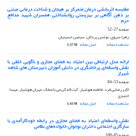
مقایسه اثربخشی درمان متمرکز بر هیجان و شناخت درمانی مبتنی
بر ذهن آگاهی بر بهزیستی روانشناختی همسران شهید مدافع
حرم
صفحه
27-52
زهرا سروی، نوشین پردلان، سیمین حسینیان
مشاهده مقاله
اصل مقاله
1.37 M
ارائه مدل ارتباطی بین اعتیاد به فضای مجازی و ناگویی خلقی با
نقش واسطه‌ای پرخاشگری در دانش آموزان دبیرستان های شاهد
شیراز
صفحه
53-84
اکبر رضایی فرد، فاطمه هوشیار، آیت اله کریمی باغملک، مهران هوشیار، مهسا
احمدی
مشاهده مقاله
اصل مقاله
1.43 M
نقش واسطه‌ای اعتیاد به فضای مجازی در رابطه خودکارآمدی با
سازگاری اجتماعی دختران نوجوان خانواده‌های نظامی
صفحه
85-108