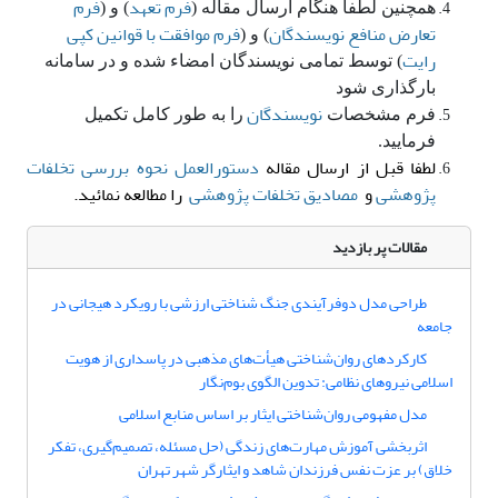
فرم تعهد
فرم
همچنین لطفاً هنگام ارسال مقاله (
) و (
تعارض منافع نویسندگان
فرم موافقت با قوانین کپی
) و (
رایت
)
توسط تمامی نویسندگان امضاء شده و در سامانه
بارگذاری شود
نویسندگان
فرم مشخصات
را به طور کامل تکمیل
فرمایید.
لطفا
قبل از ارسال مقاله
دستورالعمل نحوه بررسی تخلفات
پژوهشی
و
مصادیق تخلفات پژوهشی
را مطالعه نمائید.
مقالات پر بازدید
طراحی مدل دوفرآیندی جنگ شناختی ارزشی با رویکرد هیجانی در
جامعه
کارکردهای روان‌شناختی هیأت‌های مذهبی در پاسداری از هویت
اسلامی نیروهای نظامی: تدوین الگوی بوم‌نگار
مدل مفهومی روان‌شناختی ایثار بر اساس منابع اسلامی
اثربخشی آموزش مهارت‌های زندگی (حل مسئله، تصمیم‌گیری، تفکر
خلاق) بر عزت نفس فرزندان شاهد و ایثارگر شهر تهران