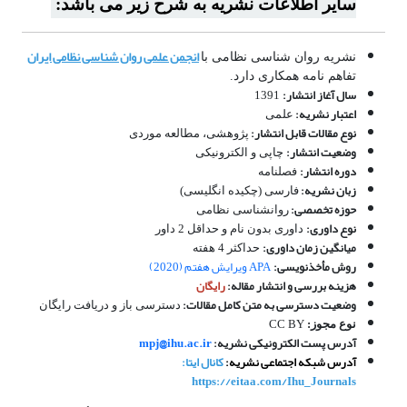
سایر اطلاعات نشریه به شرح زیر می باشد:
انجمن علمی روان شناسی نظامی ایران
نشریه روان شناسی نظامی با
تفاهم نامه همکاری دارد.
سال آغاز انتشار:
1391
اعتبار نشریه:
علمی
نوع مقالات قابل انتشار:
پژوهشی، مطالعه موردی
وضعیت انتشار:
چاپی و الکترونیکی
دوره انتشار:
فصلنامه
زبان نشریه:
فارسی (چکیده انگلیسی)
حوزه تخصصی:
روانشناسی نظامی
نوع داوری:
داوری بدون نام و حداقل 2 داور
میانگین زمان داوری:
حداکثر 4 هفته
روش مأخذنویسی:
APA ویرایش هفتم (2020)
هزینه بررسی و انتشار مقاله:
رایگان
وضعیت دسترسی به متن کامل مقالات:
دسترسی باز و دریافت رایگان
نوع مجوز:
CC BY
آدرس پست الکترونیکی نشریه:
mpj@ihu.ac.ir
آدرس شبکه اجتماعی نشریه:
کانال ایتا:
https://eitaa.com/Ihu_Journals